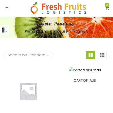
0
Lista Produse
Prima pagină
Produse
Pagina 5
Sortare ca:
Standard
CARTOFI ALBI