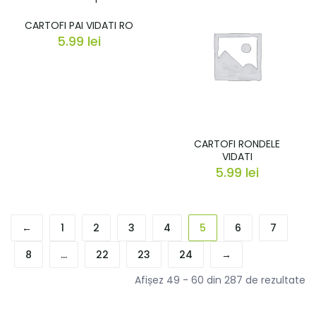
CARTOFI PAI VIDATI RO
5.99
lei
CARTOFI RONDELE
VIDATI
5.99
lei
←
1
2
3
4
5
6
7
8
…
22
23
24
→
Afișez 49 - 60 din 287 de rezultate