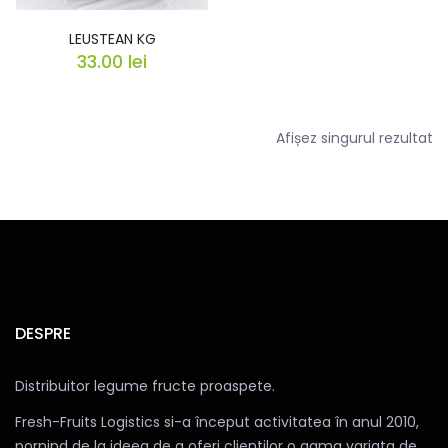
LEUSTEAN KG
33.00
lei
Afișez singurul rezultat
DESPRE
Distribuitor legume fructe proaspete.
Fresh-Fruits Logistics si-a început activitatea în anul 2010,
pornind de la ideea de a oferi clientilor o gama variata de