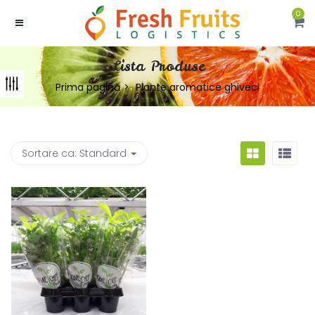
0
Lista Produse
Prima pagină
Plante aromatice ghiveci
Sortare ca:
Standard