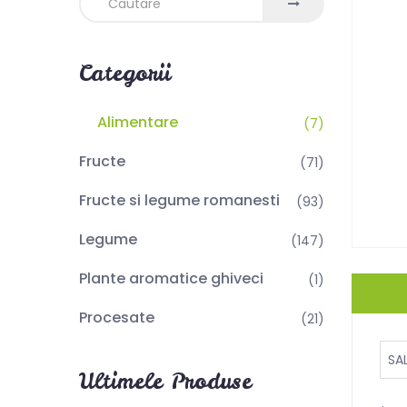
Categorii
Alimentare
(7)
Fructe
(71)
Fructe si legume romanesti
(93)
Legume
(147)
Plante aromatice ghiveci
(1)
Procesate
(21)
SA
Ultimele Produse