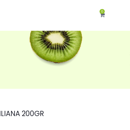
0
ILIANA 200GR