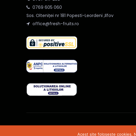
0769 605 060
Sos. Olteniței nr 181 Popesti-Leordeni ,Ilfov
office@fresh-fruits.ro
@2020 Fresh-Fruits. Toate drepturile rezervate. Site
Acest site foloseste cookies. N