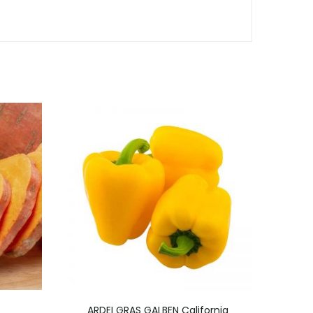
ARDEI GRAS GALBEN California
A