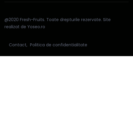
@2020 Fresh-Fruits. Toate drepturile rezervate. Site
realizat de Yoseo.ro
Contact
Politica de confidentialitate