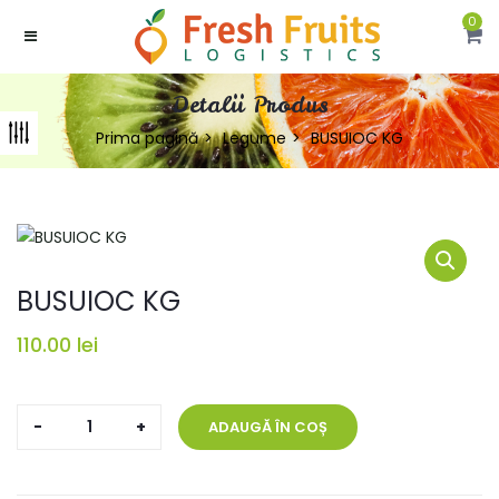
0
Detalii Produs
Prima pagină
Legume
BUSUIOC KG
BUSUIOC KG
110.00
lei
Cantitate
ADAUGĂ ÎN COȘ
BUSUIOC
KG