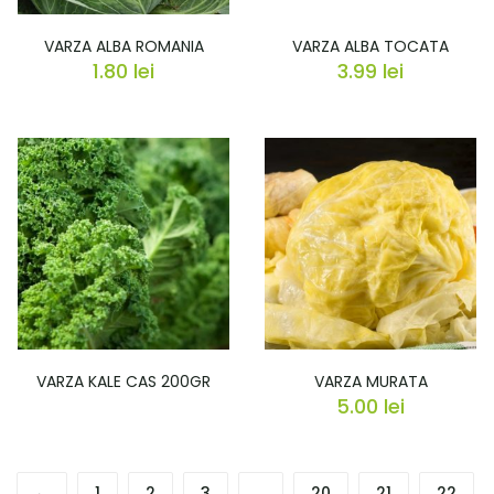
VARZA ALBA ROMANIA
VARZA ALBA TOCATA
1.80
lei
3.99
lei
VARZA KALE CAS 200GR
VARZA MURATA
5.00
lei
←
1
2
3
…
20
21
22