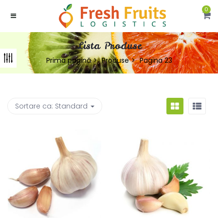
0
Lista Produse
Prima pagină
Produse
Pagina 23
Sortare ca:
Standard