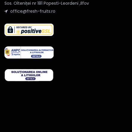
Sos. Olteniței nr 181 Popesti-Leordeni ,Ilfov
office@fresh-fruits.ro