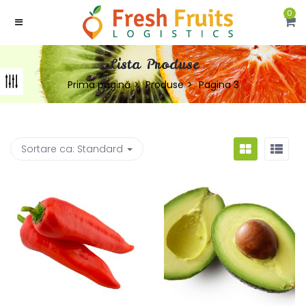
0
Lista Produse
Prima pagină
Produse
Pagina 3
Sortare ca:
Standard