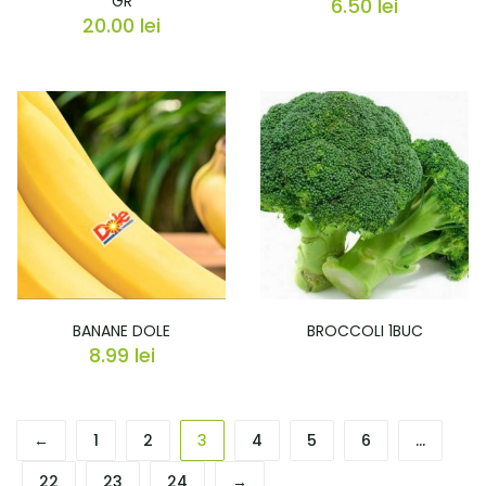
GR
6.50
lei
20.00
lei
BANANE DOLE
BROCCOLI 1BUC
8.99
lei
←
1
2
3
4
5
6
…
22
23
24
→