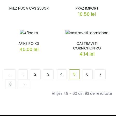
MIEZ NUCA CAS 250GR
PRAZ IMPORT
10.50
lei
AFINE RO KG
CASTRAVETI
CORNICHON RO
45.00
lei
4.14
lei
←
1
2
3
4
5
6
7
8
→
So
Afișez 49 - 60 din 93 de rezultate
d
po