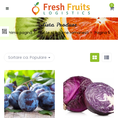
0
Lista Produse
Prima pagină
Fructe si legume romanesti
Pagina 5
Sortare ca:
Populare