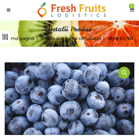
0
Detalii Produs
Prima pagină
Fructe si legume romanesti
AFINE RO KG