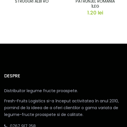
STRUGURI ALBI RO
PATRUNJEL ROMANIA
1LEG
1.20
lei
DESPRE
Distribuitor legume fructe proaspete.
Fresh-Fruits Logistics si-a început activitatea în anul 2010,
pornind de la ideea de a oferi clientilor o gama variata de
legume-fructe proaspete si de calitate.
0767 917 258