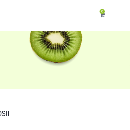
0
SII