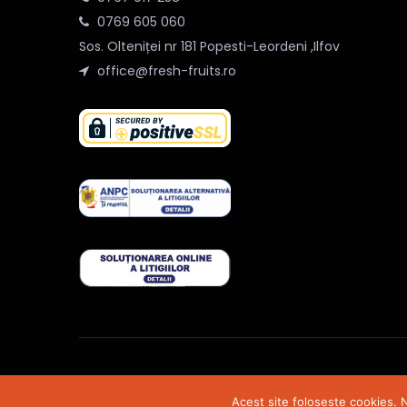
0769 605 060
Sos. Olteniței nr 181 Popesti-Leordeni ,Ilfov
office@fresh-fruits.ro
@2020 Fresh-Fruits. Toate drepturile rezervate. Site
Acest site foloseste cookies. N