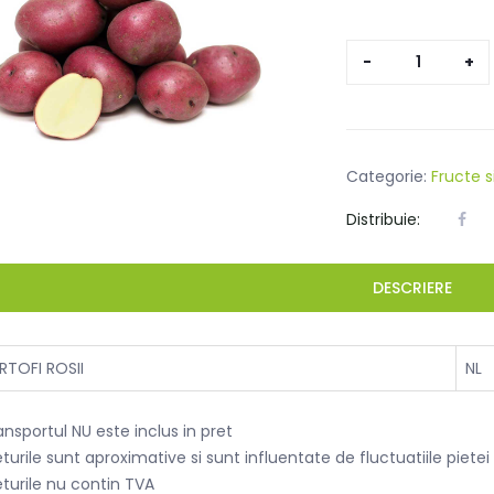
Cantitate
CARTOFI
ROSII
Categorie:
Fructe 
Distribuie:
DESCRIERE
RTOFI ROSII
NL
ansportul NU este inclus in pret
eturile sunt aproximative si sunt influentate de fluctuatiile piet
eturile nu contin TVA