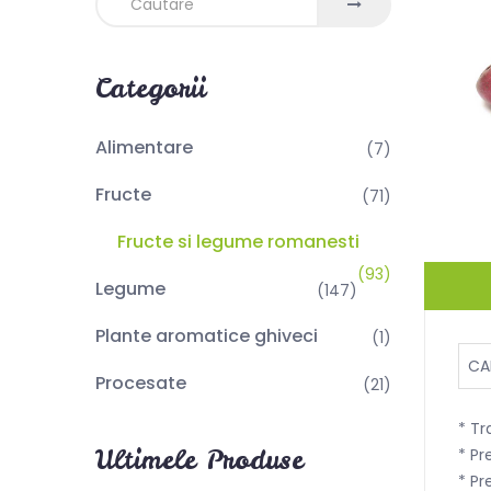
Categorii
Alimentare
(7)
Fructe
(71)
Fructe si legume romanesti
(93)
Legume
(147)
Plante aromatice ghiveci
(1)
CA
Procesate
(21)
* Tr
Ultimele Produse
* Pr
* Pr