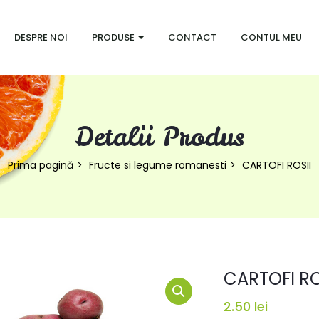
DESPRE NOI
PRODUSE
CONTACT
CONTUL MEU
Detalii Produs
Prima pagină
Fructe si legume romanesti
CARTOFI ROSII
CARTOFI RO
2.50
lei