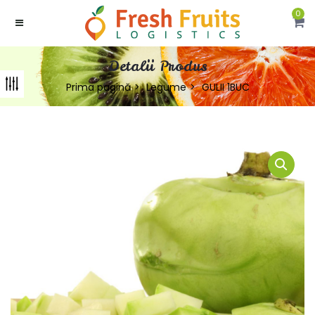
0
Detalii Produs
Prima pagină
Legume
GULII 1BUC