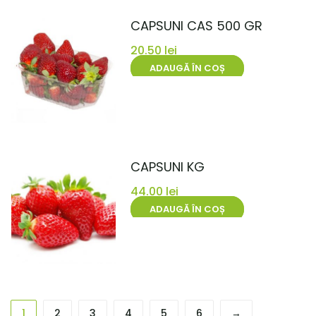
CAPSUNI CAS 500 GR
20.50
lei
ADAUGĂ ÎN COȘ
CAPSUNI KG
44.00
lei
ADAUGĂ ÎN COȘ
1
2
3
4
5
6
→