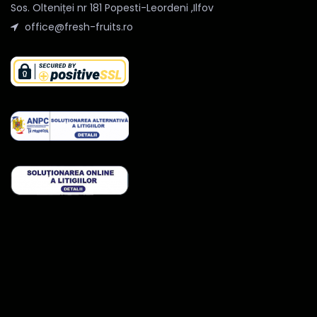
Sos. Olteniței nr 181 Popesti-Leordeni ,Ilfov
office@fresh-fruits.ro