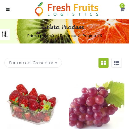
0
Lista Produse
Prima pagină
Produse
Pagina 23
Sortare ca:
Crescator