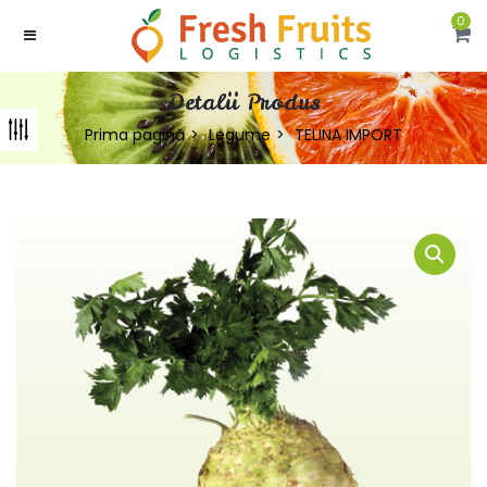
0
Detalii Produs
Prima pagină
Legume
TELINA IMPORT