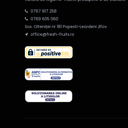
0767 917 258
0769 605 060
Sos. Olteniței nr 181 Popesti-Leordeni ,Ilfov
office@fresh-fruits.ro