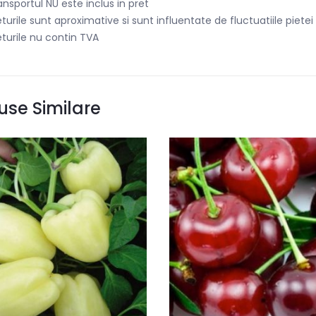
ansportul NU este inclus in pret
eturile sunt aproximative si sunt influentate de fluctuatiile piet
eturile nu contin TVA
use Similare