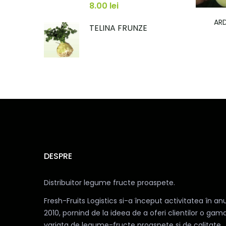
8.00
lei
ARD
TELINA FRUNZE
DESPRE
Distribuitor legume fructe proaspete.
Fresh-Fruits Logistics si-a început activitatea în anu
2010, pornind de la ideea de a oferi clientilor o gam
variata de legume-fructe proaspete si de calitate.