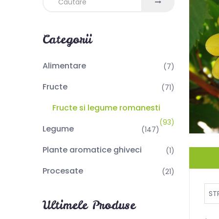
Categorii
Alimentare
(7)
Fructe
(71)
Fructe si legume romanesti
(93)
Legume
(147)
Plante aromatice ghiveci
(1)
Procesate
(21)
ST
Ultimele Produse