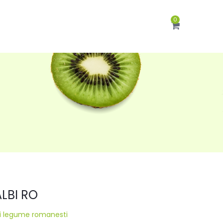
0
LBI RO
si legume romanesti