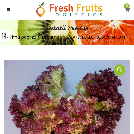
0
Detalii Produs
Prima pagină
Legume
SALATA LOLLO ROSSA IMPORT