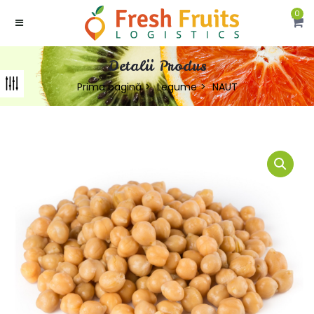
0
Detalii Produs
Prima pagină
Legume
NAUT