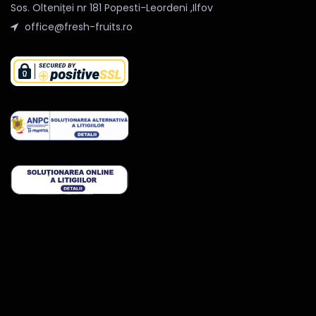
Sos. Olteniței nr 181 Popesti-Leordeni ,Ilfov
office@fresh-fruits.ro