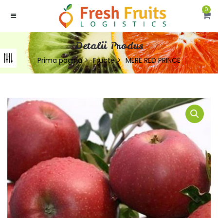
0
Detalii Produs
Prima pagină
Fructe
MERE RED PRINCE