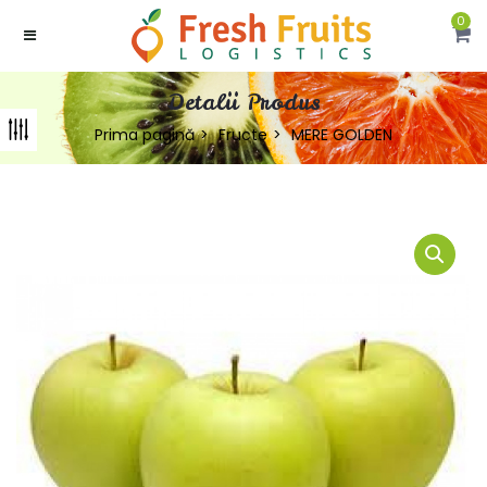
0
Detalii Produs
Prima pagină
Fructe
MERE GOLDEN