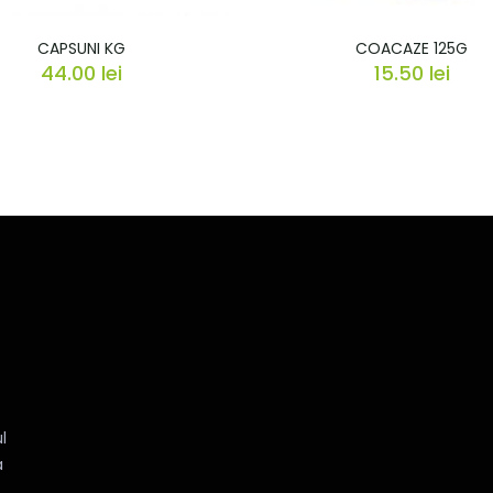
CAPSUNI KG
COACAZE 125G
44.00
lei
15.50
lei
l
a