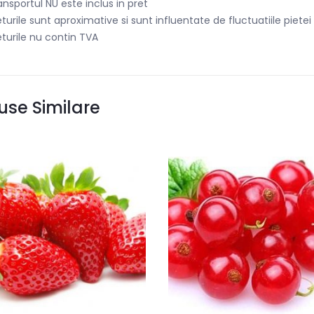
ansportul NU este inclus in pret
eturile sunt aproximative si sunt influentate de fluctuatiile piet
eturile nu contin TVA
use Similare