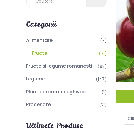
Categorii
Alimentare
(7)
Fructe
(71)
Fructe si legume romanesti
(93)
Legume
(147)
Plante aromatice ghiveci
(1)
Procesate
(21)
CI
Ultimele Produse