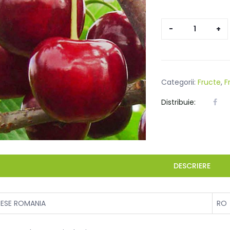
Cantitate
CIRESE
KG
Categorii:
Fructe
,
F
Distribuie:
DESCRIERE
RESE ROMANIA
RO