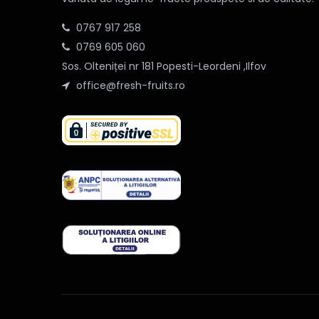
0767 917 258
0769 605 060
Sos. Olteniței nr 181 Popesti-Leordeni ,Ilfov
office@fresh-fruits.ro