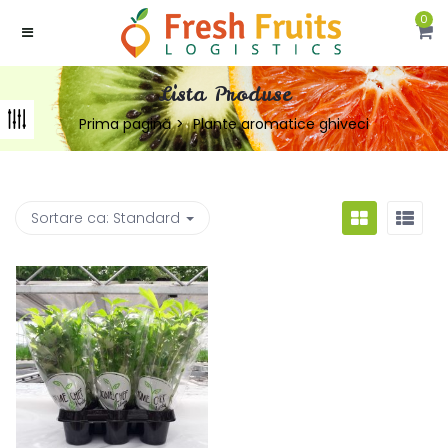
0
Lista Produse
Prima pagină
Plante aromatice ghiveci
Sortare ca:
Standard