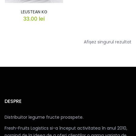
LEUSTEAN KG
33.00
lei
Afișez singurul rezultat
DESPRE
Distribuitor legume fructe proaspete.
Fresh-Fruits Logistics si-a început activitatea în anul 2010,
pornind de la ideea de a oferi clientilor o gama variata de